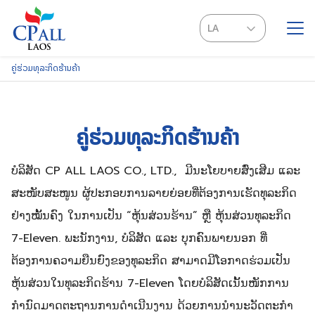
Skip
to
LA
content
EN
ຄູ່ຮ່ວມທຸລະກິດຮ້ານຄ້າ
SEARCH
FOR:
ຄູ່ຮ່ວມທຸລະກິດຮ້ານຄ້າ
ບໍລິສັດ CP ALL LAOS CO., LTD., ມີນະໂຍບາຍສົ່ງເສີມ ແລະ
ສະໜັບສະໜູນ ຜູ້ປະກອບການລາຍຍ່ອຍທີ່ຕ້ອງການເຮັດທຸລະກິດ
ຢ່າງໝັ້ນຄົງ ໃນການເປັນ “ຫຸ້ນສ່ວນຮ້ານ” ຫຼື ຫຸ້ນສ່ວນທຸລະກິດ
7-Eleven. ພະນັກງານ, ບໍລິສັດ ແລະ ບຸກຄົນພາຍນອກ ທີ່
ຕ້ອງການຄວາມຍືນຍົງຂອງທຸລະກິດ ສາມາດມີໂອກາດຮ່ວມເປັນ
ຫຸ້ນສ່ວນໃນທຸລະກິດຮ້ານ 7-Eleven ໂດຍບໍລິສັດເນັ້ນໜັກການ
ກຳນົດມາດຕະຖານການດຳເນີນງານ ດ້ວຍການນຳນະວັດຕະກຳ