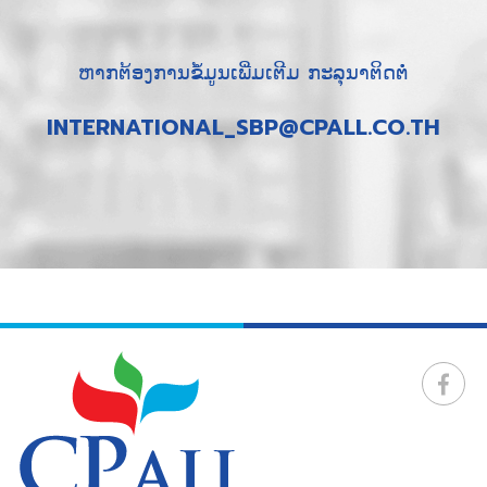
ຫາກຕ້ອງການຂໍ້ມູນເພີ່ມເຕີມ ກະລຸນາຕິດຕໍ່
INTERNATIONAL_SBP@CPALL.CO.TH