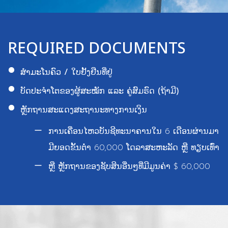
REQUIRED DOCUMENTS
ສຳມະໂນຄົວ / ໃບຢັ້ງຢືນທີ່ຢູ່
ບັດປະຈຳໂຕຂອງຜູ້ສະໝັກ ແລະ ຄູ່ສົມຣົດ (ຖ້າມີ)
ຫຼັກຖານສະແດງສະຖານະທາງການເງິນ
ການເຄື່ອນໄຫວບັນຊີທະນາຄານໃນ 6 ເດືອນຜ່ານມາ
ມີຍອດຂັ້ນຕໍ່າ 60,000 ໂດລາສະຫະລັດ ຫຼື ທຽບເທົ່າ
ຫຼື ຫຼັກຖານຂອງຊັບສິນອື່ນໆທີ່ມີມູນຄ່າ $ 60,000