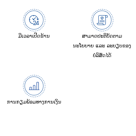
ມີເວລາເປີດຮ້ານ
ສາມາດປະຕິບັດຕາມ
ນະໂຍບາຍ ແລະ ລະບຽບຂອງ
ບໍລິສັດໄດ້
ການກຽມພ້ອມທາງການເງິນ