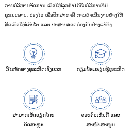
ການບໍລິຫານຈັດການ ເພື່ອໃຫ້ລູກຄ້າໄດ້ຮັບບໍລິການທີ່ມີ
ຄຸນນະພາບ, ວ່ອງໄວ ເພື່ອປຶກສາຫາລື ການດຳເນີນງານຢ່າງໃກ້
ສິດເພື່ອໃຫ້ເຕີບໂຕ ແລະ ປະສານສອດຄ່ອງກັນຢ່າງແທ້ຈິງ.
ວິໄສທັດທາງທຸລະກິດເຊີງບວກ
ກຽມພ້ອມຮຽນຮູ້ທຸລະກິດ
ສາມາດເຮັດວຽກໂດຍ
ຄອບຄົວເຫັນດີ ແລະ
ອິດສະຫຼະ
ສະໜັບສະໜູນ