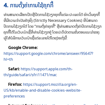
4.
ການຕັ້ງຄ່າການໃຊ້ຄຸກກີ້
ທ່ານສາມາດເລືອກເປີດຫຼືປິດການໃຊ້ວຽກຄຸກກີ້ແຕ່ລະປະເພດໄດ້ ຍົກເວັ້ນຄຸກກີ້
ທີ່ມີຄວາມຈຳເປັນຢ່າງຍິ່ງ (Strictly Necessary Cookies) ທີ່ບໍ່ສາມາດ
ປິດການໃຊ້ວຽກໄດ້ ໂດຍ “ການຕັ້ງຄ່າຄຸກກີ້” ຫຼືທ່ານສາມາດຕັ້ງຄ່າປິດການໃຊ້ວຽກ
ຄຸກກີ້ໄດ້ໃນເວັບເບົາເຊີ້ທີ່ທ່ານໃຊ້ວຽກຢູ່ ໂດຍປະຕິບັດຕາມຂັ້ນຕອນແນະນຳຂອງ
ຜູ້ໃຫ້ບໍລິການເວັບເບົາເຊີ້ແຕ່ລະລາຍໄດ້ໂດຍງ່າຍດັ່ງນີ້:
Google Chrome:
https://support.google.com/chrome/answer/95647?
hl=th
Safari
:
https://support.apple.com/th-
th/guide/safari/sfri11471/mac
Firefox
:
https://support.mozilla.org/en-
US/kb/enable-and-disable-cookies-website-
preferences