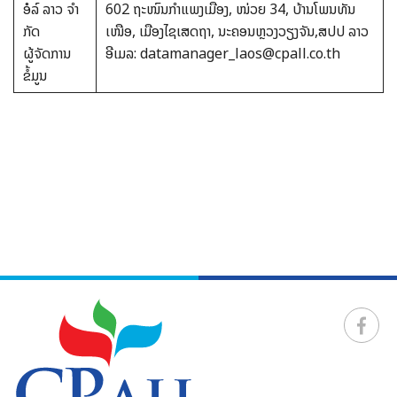
ອໍລ໌ ລາວ ຈໍາ
602 ຖະໜົນກໍາແພງເມືອງ, ໜ່ວຍ 34, ບ້ານໂພນທັນ
ກັດ
ເໜືອ, ເມືອງໄຊເສດຖາ, ນະຄອນຫຼວງວຽງຈັນ,ສປປ ລາວ
ຜູ້ຈັດການ
ອີເມລ: datamanager_laos@cpall.co.th
ຂໍ້ມູນ