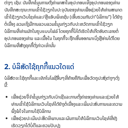
ຕ່າງໆ ເຊັ່ນ: ບັນທຶກຂໍ້ມູນການຕັ້ງຄ່າພາສາໃນອຸປະກອນເທິງອຸປະກອນຂອງທ່ານ
ບັນທຶກສະຖານະການເຂົ້າໃຊ້ວຽກໃນປະຈຸບັນຂອງທ່ານເພື່ອຊ່ວຍໃຫ້ທ່ານສາມາດ
ເຂົ້າໃຊ້ວຽກເວັບໄຊທ໌ແລະ/ຫຼືແອັບພິເຄຊັ່ນ (ເອີ້ນຮວມກັນວ່າ“ບໍລິການ”) ໄດ້ຢ່າງ
ຕໍ່ເນື່ອງ ລວມເຖິງມີການລວບລວມຂໍ້ມູນກ່ຽວກັບປະຫວັດການເຂົ້າໃຊ້ວຽກ
ບໍລິການທີ່ທ່ານມັກໃນຮູບແບບໄຟລ໌ ໂດຍຄຸກກີ້ບໍ່ໄດ້ເຮັດໃຫ້ເກີດອັນຕະລາຍຕໍ່
ອຸປະກອນຂອງທ່ານ ແລະເນື້ອໃນ ໃນຄຸກກີ້ຈະຖືກເອີ້ນອອກມາເບິ່ງຫຼືອ່ານໄດ້ໂດຍ
ບໍລິການທີ່ສ້າງຄຸກກີ້ດັ່ງກ່າວເທົ່ານັ້ນ
2.
ບໍລິສັດໃຊ້ຄຸກກີ້ແນວໃດແດ່
ບໍລິສັດຈະໃຊ້ຄຸກກີ້ແລະເທັກໂນໂລຊີອື່ນໆທີ່ຄ້າຍຄືກັນເພື່ອວັດຖຸປະສົງຕ່າງໆດັ່ງ
ນີ້:
ເພື່ອຊ່ວຍຈື່ຈຳຂໍ້ມູນກ່ຽວກັບເບົາເຊີແລະການຕັ້ງຄ່າຂອງທ່ານແລະຊ່ວຍໃຫ້
ທ່ານເຂົ້າໃຊ້ບໍລິການເວັບໄຊທ໌ໄດ້ຢ່າງຕໍ່ເນື່ອງແລະເພິ່ມປະສົບການແລະຄວາມ
ພຶ່ງພໍໃຈໃນການໃຊ້ບໍລິການ
ເພື່ອຊ່ວຍປະເມິນປະສິດທິພາບແລະຜົນການໃຫ້ບໍລິການເວັບໄຊທ໌ທີ່ຍັງ
ເຮັດວຽກໄດ້ບໍ່ດີແລະຄວນປັບປຸງ