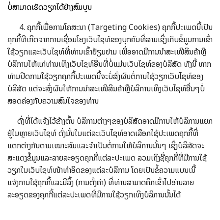
ບໍ່ສາມາດເຮັດວຽກໄດ້ຢ່າງສົມບູນ
4. ຄຸກກີ້ເພື່ອການໂຄສະນາ (Targeting Cookies) ຄຸກກີ້ປະເພດນີ້ເປັນ
ຄຸກກີ້ທີເກິດຈາກການເຊື່ອມໂຍງເວັບໄຊທ໌ຂອງບຸກຄົນທີ່ສາມເຊິ່ງເກັບຂໍ້ມູນການເຂົ້າ
ໃຊ້ວຽກແລະເວັບໄຊທ໌ທີ່ທ່ານເຂົ້າຢ້ຽມຢາມ ເພື່ອອາດມີການນຳສະເໜີສິນຄ້າຫຼື
ບໍລິການໃຫ້ແກ່ທ່ານເທິງເວັບໄຊທ໌ອື່ນທີ່ບໍ່ແມ່ນເວັບໄຊທ໌ຂອງບໍລິສັດ ທັງນີ້ ຫາກ
ທ່ານປິດການໃຊ້ວຽກຄຸກກີ້ປະເພດນີ້ຈະບໍ່ສົ່ງຜົນຕໍ່ການໃຊ້ວຽກເວັບໄຊທ໌ຂອງ
ບໍລິສັດ ແຕ່ຈະສົ່ງຜົນໃຫ້ການນຳສະເໜີສິນຄ້າຫຼືບໍລິການເທິງເວັບໄຊທ໌ອື່ນໆບໍ່
ສອດຄ່ອງກັບຄວາມສົນໃຈຂອງທ່ານ
ດັ່ງທີ່ໄດ້ແຈ້ງໄວ້ຂ້າງຕົ້ນ ບໍລິການຕ່າງໆຂອງບໍລິສັດອາດມີການໃຫ້ບໍລິການແຍກ
ຢູ່ໃນຫຼາຍເວັບໄຊທ໌ ດັ່ງນັ້ນໃນແຕ່ລະເວັບໄຊທ໌ອາດເລືອກໃຊ້ປະເພດຄຸກກີ້ທີ່
Search
ແຕກຕ່າງກັນຕາມເໝາະສົມແລະຈຳເປັນຕໍ່ການໃຫ້ບໍລິການນັ້ນໆ ເຊິ່ງບໍລິສັດຈະ
for:
ສະແດງຂໍ້ມູນແລະລາຍລະອຽດຄຸກກີ້ແຕ່ລະປະເພດ ລວມເຖິງຊື່ຄຸກກີ້ທີ່ມີການໃຊ້
ວຽກໃນເວັບໄຊທ໌ໜ້າທຳອິດຂອງແຕ່ລະບໍລິການ ໂດຍເປັນຂໍ້ຄວາມແບນເນີ້
ແຈ້ງການໃຊ້ຄຸກກີ້ແລະມີລິ້ງ (ການຕັ້ງຄ່າ) ທີ່ທ່ານສາມາດຄິກເຂົ້າໄປອ່ານລາຍ
ລະອຽດຂອງຄຸກກີ້ແຕ່ລະປະເພດທີ່ມີການໃຊ້ວຽກເທິງບໍລິການນັ້ນໄດ້