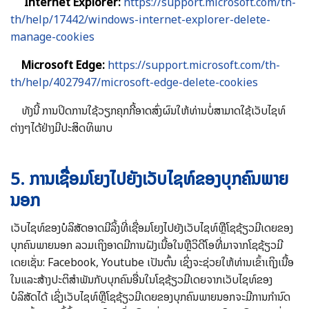
Internet Explorer
:
https://support.microsoft.com/th-
th/help/17442/windows-internet-explorer-delete-
manage-cookies
Microsoft Edge:
https://support.microsoft.com/th-
th/help/4027947/microsoft-edge-delete-cookies
ທັງນີ້ ການປິດການໃຊ້ວຽກຄຸກກີ້ອາດສົ່ງຜົນໃຫ້ທ່ານບໍ່ສາມາດໃຊ້ເວັບໄຊທ໌
ຕ່າງໆໄດ້ຢ່າງມີປະສິດທິພາບ
5. ການເຊື່ອມໂຍງໄປຍັງເວັບໄຊທ໌ຂອງບຸກຄົນພາຍ
ນອກ
ເວັບໄຊທ໌ຂອງບໍລິສັດອາດມີລິ້ງທີ່ເຊື່ອມໂຍງໄປຍັງເວັບໄຊທ໌ຫຼືໂຊຊ້ຽວມີເດຍຂອງ
ບຸກຄົນພາຍນອກ ລວມເຖິງອາດມີການຝັງເນື້ອໃນຫຼືວິດີໂອທີ່ມາຈາກໂຊຊ້ຽວມີ
ເດຍເຊັ່ນ: Facebook, Youtube ເປັນຕົ້ນ ເຊິ່ງຈະຊ່ວຍໃຫ້ທ່ານເຂົ້າເຖິງເນື້ອ
ໃນແລະສ້າງປະຕິສຳພັນກັບບຸກຄົນອື່ນໃນໂຊຊ້ຽວມີເດຍຈາກເວັບໄຊທ໌ຂອງ
ບໍລິສັດໄດ້ ເຊິ່ງເວັບໄຊທ໌ຫຼືໂຊຊ້ຽວມີເດຍຂອງບຸກຄົນພາຍນອກຈະມີການກຳນົດ