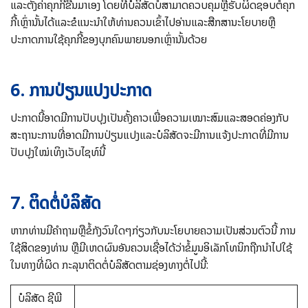
ແລະຕັ້ງຄ່າຄຸກກີ້ຂື້ນມາເອງ ໂດຍທີ່ບໍລິສັດບໍ່ສາມາດຄວບຄຸມຫຼືຮັບຜິດຊອບຕໍ່ຄຸກ
ກີ້ເຫຼົ່ານັ້ນໄດ້ແລະຂໍແນະນຳໃຫ້ທ່ານຄວນເຂົ້າໄປອ່ານແລະສືກສານະໂຍບາຍຫຼື
ປະກາດການໃຊ້ຄຸກກີ້ຂອງບຸກຄົນພາຍນອກເຫຼົ່ານັ້ນດ້ວຍ
6. ການປ່ຽນແປງປະກາດ
ປະກາດນີ້ອາດມີການປັບປຸງເປັນຄັ້ງຄາວເພື່ອຄວາມເໝາະສົມແລະສອດຄ່ອງກັບ
ສະຖານະການທີ່ອາດມີການປ່ຽນແປງແລະບໍລິສັດຈະມີການແຈ້ງປະກາດທີ່ມີການ
ປັບປຸງໃໝ່ເທິງເວັບໄຊທ໌ນີ້
7. ຕິດຕໍ່ບໍລິສັດ
ຫາກທ່ານມີຄຳຖາມຫຼືຂໍ້ກັງວົນໃດໆກ່ຽວກັບນະໂຍບາຍຄວາມເປັນສ່ວນຕົວນີ້ ການ
ໃຊ້ສິດຂອງທ່ານ ຫຼືມີເຫດຜົນອັນຄວນເຊື່ອໄດ້ວ່າຂໍ້ມູນອິເລັກໂທນິກຖືກນຳໄປໃຊ້
ໃນທາງທີ່ຜິດ ກະລຸນາຕິດຕໍ່ບໍລິສັດຕາມຊ່ອງທາງຕໍ່ໄປນີ້:
ບໍລິສັດ ຊີພີ