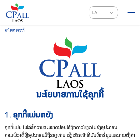
Skip
to
LA
content
EN
ນະໂຍບາຍຄຸກກີ້
SEARCH
FOR:
ນະໂຍບາຍການໃຊ້ຄຸກກີ້
1.
ຄຸກກີ້ແມ່ນຫຍັງ
ຄຸກກີ້ແມ່ນ ໄຟລ໌ຂໍ້ຄວາມຂະໜາດນ້ອຍທີ່ຖືກດາວໂຫຼດໄປຍັງອຸປະກອນ
ຄອມພິວເຕີ້ຫຼືອຸປະກອນມືຖືຂອງທ່ານ ເຊິ່ງເຮັດໜ້າທີ່ບັນທຶກຂໍ້ມູນແລະການຕັ້ງຄ່າ