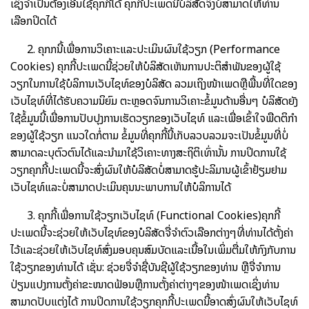
ເຊິ່ງຈຳເປັນຕ້ອງເອີ້ນໃຊ້ຄຸກກີ້ໄດ້ ຄຸກກີ້ປະເພດນີ້ບໍລິສັດຈິ່ງບໍ່ສາມາດໃຫ້ທ່ານ
ເລືອກປິດໄດ້
2. ຄຸກກນີ້ເພື່ອການວິເຄາະແລະປະເມິນຜົນໃຊ້ວຽກ (Performance
Cookies) ຄຸກກີ້ປະເພດນີ້ຊ່ວຍໃຫ້ບໍລິສັດເຫັນການປະຕິສຳພັນຂອງຜູ້ໃຊ້
ວຽກໃນການໃຊ້ບໍລິການເວັບໄຊທ໌ຂອງບໍລິສັດ ລວມເຖິງໜ້າເພດຫຼືພື້ນທີ່ໃດຂອງ
ເວັບໄຊທ໌ທີ່ໄດ້ຮັບຄວາມນິຍົມ ຕະຫຼອດຈົນການວິເຄາະຂໍ້ມູນດ້ານອື່ນໆ ບໍລິສັດຍັງ
ໃຊ້ຂໍ້ມູນນີ້ເພື່ອການປັບປຸງການເຮັດວຽກຂອງເວັບໄຊທ໌ ແລະເພື່ອເຂົ້າໃຈພືດຕິກຳ
ຂອງຜູ້ໃຊ້ວຽກ ແນວໃດກໍ່ຕາມ ຂໍ້ມູນທີ່ຄຸກກີ້ນີ້ເກັບລວບລວມຈະເປັນຂໍ້ມູນທີ່ບໍ່
ສາມາດລະບຸຕົວຕົນໄດ້ແລະນຳມາໃຊ້ວິເຄາະທາງສະຖິຕິເທົ່ານັ້ນ ການປິດການໃຊ້
ວຽກຄຸກກີ້ປະເພດນີ້ຈະສົ່ງຜົນໃຫ້ບໍລິສັດບໍ່ສາມາດຮູ້ປະລິມານຜູ້ເຂົ້າຢ້ຽມຢາມ
ເວັບໄຊທ໌ແລະບໍ່ສາມາດປະເມິນຄຸນນະພາບການໃຫ້ບໍລິການໄດ້
3. ຄຸກກີ້ເພື່ອການໃຊ້ວຽກເວັບໄຊທ໌ (Functional Cookies)ຄຸກກີ້
ປະເພດນີ້ຈະຊ່ວຍໃຫ້ເວັບໄຊທ໌ຂອງບໍລິສັດຈື່ຈຳຕົວເລືອກຕ່າງໆທີ່ທ່ານໄດ້ຕັ້ງຄ່າ
ໄວ້ແລະຊ່ວຍໃຫ້ເວັບໄຊທ໌ສົ່ງມອບຄຸນສົມບັດແລະເນື້ອໃນເພິ່ມຕື່ມໃຫ້ກົງກັບການ
ໃຊ້ວຽກຂອງທ່ານໄດ້ ເຊັ່ນ: ຊ່ວຍຈື່ຈຳຊື່ບັນຊີຜູ້ໃຊ້ວຽກຂອງທ່ານ ຫຼືຈື່ຈຳການ
ປ່ຽນແປງການຕັ້ງຄ່າຂະໜາດຟ້ອນຫຼືການຕັ້ງຄ່າຕ່າງໆຂອງໜ້າເພດເຊິ່ງທ່ານ
ສາມາດປັບແຕ່ງໄດ້ ການປິດການໃຊ້ວຽກຄຸກກີ້ປະເພດນີ້ອາດສົ່ງຜົນໃຫ້ເວັບໄຊທ໌