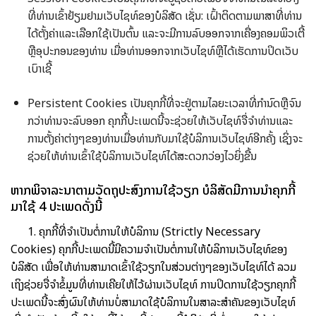
ທີ່ທ່ານເຂົ້າຢ້ຽມຢາມເວັບໄຊທ໌ຂອງບໍລິສັດ ເຊັ່ນ: ເຝົ້າຕິດຕາມພາສາທີ່ທ່ານ
ໄດ້ຕັ້ງຄ່າແລະເລືອກໃຊ້ເປັນຕົ້ນ ແລະຈະມີການລົບອອກຈາກເຄື່ອງຄອມພິວເຕີ້
ຫຼືອຸປະກອນຂອງທ່ານ ເມື່ອທ່ານອອກຈາກເວັບໄຊທ໌ຫຼືໄດ້ເຮັດການປິດເວັບ
ເບົາເຊີ້
Persistent Cookies ເປັນຄຸກກີ້ທີ່ຈະຢູ່ຕາມໄລຍະເວລາທີ່ກຳນົດຫຼືຈົນ
ກວ່າທ່ານຈະລົບອອກ ຄຸກກີ້ປະເພດນີ້ຈະຊ່ວຍໃຫ້ເວັບໄຊທ໌ຈື່ຈຳທ່ານແລະ
ການຕັ້ງຄ່າຕ່າງໆຂອງທ່ານເມື່ອທ່ານກັບມາໃຊ້ບໍລິການເວັບໄຊທ໌ອີກຄັ້ງ ເຊິ່ງຈະ
ຊ່ວຍໃຫ້ທ່ານເຂົ້າໃຊ້ບໍລິການເວັບໄຊທ໌ໄດ້ສະດວກວ່ອງໄວຍິ່ງຂື້ນ
ຫາກພິຈາລະນາຕາມວັດຖຸປະສົງການໃຊ້ວຽກ ບໍລິສັດມີການນຳຄຸກກີ້
ມາໃຊ້ 4 ປະເພດດັ່ງນີ້
1. ຄຸກກີ້ທີ່ຈຳເປັນຕໍ່ການໃຫ້ບໍລິການ (Strictly Necessary
Cookies) ຄຸກກີ້ປະເພດນີ້ມີຄວາມຈຳເປັນຕໍ່ການໃຫ້ບໍລິການເວັບໄຊທ໌ຂອງ
ບໍລິສັດ ເພື່ອໃຫ້ທ່ານສາມາດເຂົ້າໃຊ້ວຽກໃນສ່ວນຕ່າງໆຂອງເວັບໄຊທ໌ໄດ້ ລວມ
ເຖິງຊ່ວຍຈື່ຈຳຂໍ້ມູນທີ່ທ່ານເຄີຍໃຫ້ໄວ້ຜ່ານເວັບໄຊທ໌ ການປິດການໃຊ້ວຽກຄຸກກີ້
ປະເພດນີ້ຈະສົ່ງຜົນໃຫ້ທ່ານບໍ່ສາມາດໃຊ້ບໍລິການໃນສາລະສຳຄັນຂອງເວັບໄຊທ໌