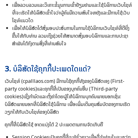
ເພື່ອລວບລວມແລະວິເຄາະຂໍ້ມູນການເຂົ້າຢ້ຽມຢາມແລະໃຊ້ບໍລິການເວັບໄຊທ໌
ທີ່ຈະເຮັດໃຫ້ບໍລິສັດເຂົ້າໃຈວ່າຜູ້ຄົນມີຄວາມສົນໃຈຫຍັງແລະມີການໃຊ້ເວັບ
ໄຊທ໌ແນວໃດ
ເພື່ອໃຫ້ບໍລິສັດໄດ້ສົ່ງມອບປະສົບການໃນການໃຊ້ບໍລິການເວັບໄຊທ໌ທີ່ດີຍິ່ງ
ຂື້ນໃຫ້ກັບທ່ານ ລວມເຖິງຊ່ວຍໃຫ້ສາມາດສົ່ງມອບບໍລິການແລະການປະຊາ
ສຳພັນໄດ້ກົງຕາມສິ່ງທີ່ທ່ານສົນໃຈ
3.
ບໍລິສັດໃຊ້ຄຸກກີ້ປະເພດໃດແດ່?
ເວັບໄຊທ໌ (cpalllaos.com) ມີການໃຊ້ຄຸກກີ້ທັງຂອງບໍລິສັດເອງ (First-
party cookies)ແລະຄຸກກີ້ທີ່ເປັນຂອງບຸກຄົນອື່ນ (Third-party
cookies)ເຊິ່ງກຳນົດແລະຕັ້ງຄ່າໂດຍຜູຸ້ໃຫ້ບໍລິການບຸກຄົນພາຍນອກເຊັ່ນ:
ບໍລິສັດພາຍນອກທີ່ບໍລິສັດໃຊ້ບໍລິການ ເພື່ອເພິ່ມເຕິມຄຸນສົມບັດຂອງການເຮັດ
ວຽກໃຫ້ກັບເວັບໄຊທ໌ຂອງບໍລິສັດ
ຄຸກກີ້ທີ່ບໍລິສັດໃຊ້ ອາດແບ່ງໄດ້ 2 ປະເພດຕາມການຈັດເກັບຄື
Session Cookiesເປັນຄຸກກີ້ທີ່ຈະຢູ່ຊົ່ວຄາວເພື່ອຈື່ຈຳທ່ານໃນລະຫວ່າງ