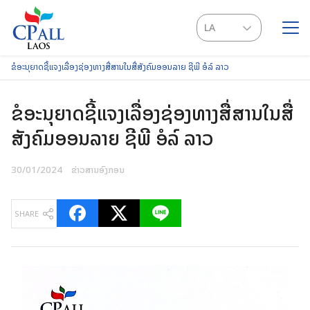
Skip
to
LA
content
EN
ຂໍອະນຸຍາດຊີ້ແຈງເລື່ອງຊ່ອງທາງສື່ສານໃນສື່ສັງຄົມອອນລາຍ ຊີພີ ອໍລ໌ ລາວ
SEARCH
FOR:
ຂໍອະນຸຍາດຊີ້ແຈງເລື່ອງຊ່ອງທາງສື່ສານໃນສື່
ສັງຄົມອອນລາຍ ຊີພີ ອໍລ໌ ລາວ
30/01/2024
ຂ່າວສານອົງກອນ
SHARE