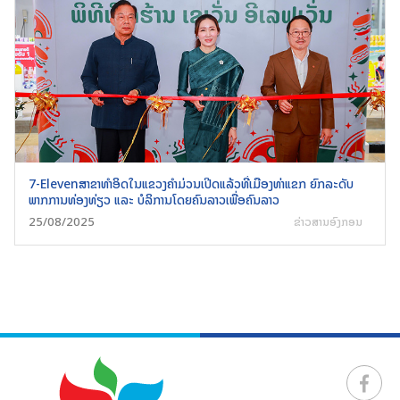
7-Elevenສາຂາທໍາອິດໃນແຂວງຄໍາມ່ວນເປີດແລ້ວທີ່ເມືອງທ່າແຂກ ຍົກລະດັບ
ພາກການທ່ອງທ່ຽວ ແລະ ບໍລິການໂດຍຄົນລາວເພື່ອຄົນລາວ
25/08/2025
ຂ່າວສານອົງກອນ