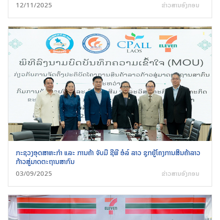
12/11/2025
ຂ່າວສານອົງກອນ
ກະຊວງອຸດສາຫະກຳ ແລະ ການຄ້າ ຈັບມື ຊີພີ ອໍລ໌ ລາວ ຊຸກຍູ້ໂຄງການສິນຄ້າລາວ
ກ້າວສູ່ມາດຕະຖານສາກົນ
03/09/2025
ຂ່າວສານອົງກອນ