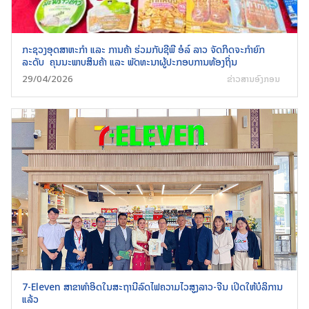
ກະຊວງອຸດສາຫະກໍາ ແລະ ການຄ້າ ຮ່ວມກັບຊີພີ ອໍລ໌ ລາວ ຈັດກິດຈະກໍາຍົກ
ລະດັບ ຄຸນນະພາບສິນຄ້າ ແລະ ພັດທະນາຜູ້ປະກອບການທ້ອງຖິ່ນ
29/04/2026
ຂ່າວສານອົງກອນ
Search
for:
7-Eleven ສາຂາທຳອິດໃນສະຖານີລົດໄຟຄວາມໄວສູງລາວ-ຈີນ ເປີດໃຫ້ບໍລິການ
ແລ້ວ