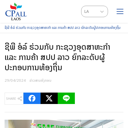
Skip
to
LA
content
EN
ຊີ​ພີ ອໍລ໌ ຮ່ວມ​ກັບ ກະ​ຊວງ​ອຸດສາຫະກຳ ​ແລະ ​ການ​ຄ້າ ສ​ປປ ລາວ ຍົກ​ລະດັບ​ຜູ້​ປະກອບ​ການ​ທ້ອງ​ຖິ່ນ
SEARCH
FOR:
ຊີ​ພີ ອໍລ໌ ຮ່ວມ​ກັບ ກະ​ຊວງ​ອຸດສາຫະກຳ ​
ແລະ ​ການ​ຄ້າ ສ​ປປ ລາວ ຍົກ​ລະດັບ​ຜູ້​
ປະກອບ​ການ​ທ້ອງ​ຖິ່ນ
29/04/2024
ຂ່າວສານອົງກອນ
SHARE