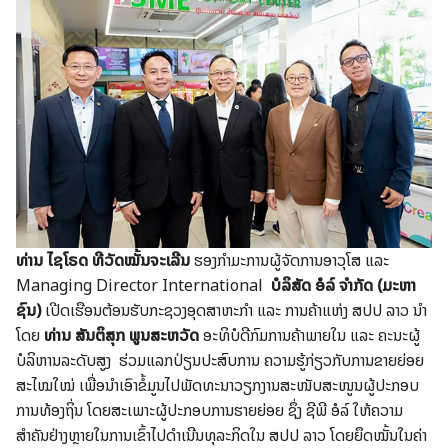
ທ່ານ ໄຊໂຣດ ທີວັດໝັ້ນຈະເລີນ
ຮອງ​ກຳມະການ​ຜູ້​ຈັດການ​ອາ​ວຸ​ໂສ ແລະ
Managing Director International
ບໍລິສັດ ອໍລ໌ ຈຳ​ກັດ (ມະຫາ​
ຊົນ)
ເປີດເຮືອນຕ້ອນ​ຮັບ​ກະຊວງ​ອຸດສາຫະກຳ ​ແລະ​ ການ​ຄ້າແຫ່ງ ສປປ ລາວ ນຳ​
ໂດຍ
ທ່ານ ສັນ​ຕິ​ສຸກ ພູນ​ສະ​ຫວັດ
ອະ​ທິບໍ​ດີກົມ​ການ​ຄ້າ​ພາຍ​ໃນ​ ແລະ​ ຄະນະ​ຜູ້​
ບໍລິຫານ​ລະ​ດັບ​ສູງ ຮ່ວມ​ແລກ​ປ່ຽນ​ປະສົບການ ຄ​ວາມ​ຮູ້ກ່ຽວກັບການຂາຍຍ່ອຍ​
ສະໄໝ​ໃໝ່ ເພື່ອ​ນຳເອົາ​ຂໍ້​ມູນ​ໄປ​ພັດທະນາວຽກງານ​ສະໜັບ​ສະໜູນ​ຜູ້​ປະກອບ​
ການ​ທ້ອງ​ຖິ່ນ ໂດຍ​ສະເພາະ​ຜູ້​ປະກອບ​ການ​ຮາຍ​ຍ່ອຍ ​ຊຶ່ງ​ ຊີ​ພີ ອໍລ໌ ໃຫ້​ຄວາມ​
ສຳຄັນ​ຢ່າງຫຼາຍ​ໃນ​ການ​ເຂົ້າໄປ​ດຳ​ເນີນ​ທຸລະກິດ​ໃນ ສ​ປປ ລາວ ໂດຍຍຶດໝັ້ນໃນຄ່າ​