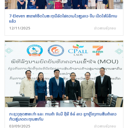
7-Eleven ສາຂາທຳອິດໃນສະຖານີລົດໄຟຄວາມໄວສູງລາວ-ຈີນ ເປີດໃຫ້ບໍລິການ
ແລ້ວ
12/11/2025
ຂ່າວສານອົງກອນ
ກະຊວງອຸດສາຫະກຳ ແລະ ການຄ້າ ຈັບມື ຊີພີ ອໍລ໌ ລາວ ຊຸກຍູ້ໂຄງການສິນຄ້າລາວ
ກ້າວສູ່ມາດຕະຖານສາກົນ
03/09/2025
ຂ່າວສານອົງກອນ