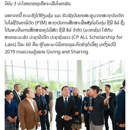
ນິຍົມ 3 ປະໂຫຍດ​ຂອງ​ເຄືອ​ຈະເລີນ​ໂພກ​ພັນ​.
ນອກ​ຈາກ​ນີ້ ຄະນະ​ຢັງ​ໄດ້​ຢ້ຽມ​ຊົມ ​ແລະ ​ຮັບ​ຟັງ​ບັນຍາຍ​ສະຫຼຸບ​ຈາກ​ສະ​ຖາ​ບັນ​ເຕັກ​
ໂນ​ໂລ​ຊີ​ປັນຍາ​ພິ​ວັດ​ (PIM) ສະຖາ​ບັນ​ການສຶກສາ​ເພື່ອ​ສັງຄົມ​ໃນກຸ່ມ ​ຊີ​ພີ ອໍລ໌ ຊຶ່ງ​
ໄດ້​ມອບ​ທຶນ​ການສຶກສາ​ຂອງບໍລິສັດ ​ຊີ​ພີ ອໍລ໌ ຈຳ​ກັດ (ມະຫາ​ຊົນ) ໃຫ້ກັບ
ສາທາລະນະລັດ ປະຊາທິປໄຕ ປະຊາຊົນ​ລາວ (CP ALL Scholarship for
Laos) ປີ​ລະ 60 ທຶນ ຢູ່ໃນ​ຄະນະ​ບໍລິຫານ​ທຸລະກິດຢ່າງ​ຕໍ່​ເນື່ອງ​ ມາ​ຕັ້ງ​ແຕ່​ປີ
2019 ຕາມຄວາມມຸ້ງໝາຍ Giving and Sharing.