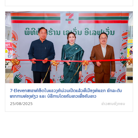
7-Elevenສາຂາທໍາອິດໃນແຂວງຄໍາມ່ວນເປີດແລ້ວທີ່ເມືອງທ່າແຂກ ຍົກລະດັບ
ພາກການທ່ອງທ່ຽວ ແລະ ບໍລິການໂດຍຄົນລາວເພື່ອຄົນລາວ
25/08/2025
ຂ່າວສານອົງກອນ