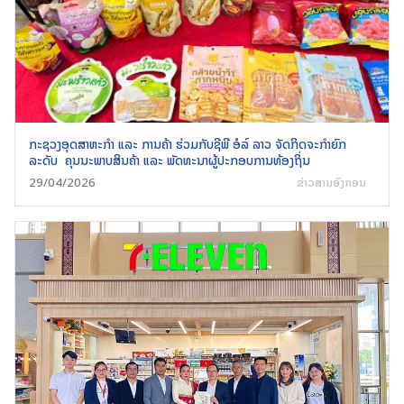
ກະຊວງອຸດສາຫະກໍາ ແລະ ການຄ້າ ຮ່ວມກັບຊີພີ ອໍລ໌ ລາວ ຈັດກິດຈະກໍາຍົກ
ລະດັບ ຄຸນນະພາບສິນຄ້າ ແລະ ພັດທະນາຜູ້ປະກອບການທ້ອງຖິ່ນ
29/04/2026
ຂ່າວສານອົງກອນ