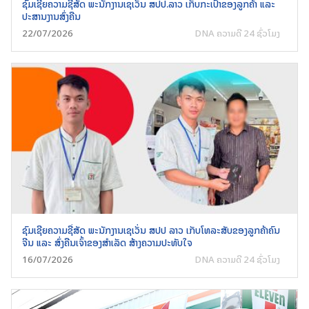
ຊົມເຊີຍຄວາມຊື່ສັດ ພະນັກງານເຊເວັ່ນ ສປປ.ລາວ ເກັບກະເປົາຂອງລູກຄ້າ ແລະ
ປະສານງານສົ່ງຄືນ
Search
22/07/2026
DNA ຄວາມດີ 24 ຊົ່ວໂມງ
for:
ຊົມເຊີຍຄວາມຊື່ສັດ ພະນັກງານເຊເວັ່ນ ສປປ ລາວ ເກັບໂທລະສັບຂອງລູກຄ້າຄົນ
ຈີນ ແລະ ສົ່ງຄືນເຈົ້າຂອງສຳເລັດ ສ້າງຄວາມປະທັບໃຈ
16/07/2026
DNA ຄວາມດີ 24 ຊົ່ວໂມງ