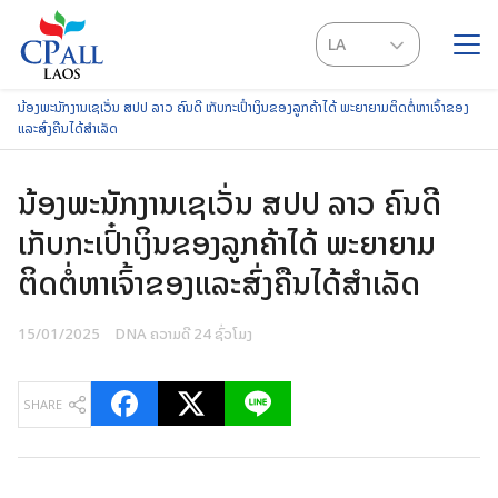
Skip
to
LA
content
EN
ນ້ອງພະນັກງານເຊເວັ່ນ ສປປ ລາວ ຄົນດີ ເກັບກະເປົ໋າເງິນຂອງລູກຄ້າໄດ້ ພະຍາຍາມຕິດຕໍ່ຫາເຈົ້າຂອງ
SEARCH
ແລະສົ່ງຄືນໄດ້ສໍາເລັດ
FOR:
ນ້ອງພະນັກງານເຊເວັ່ນ ສປປ ລາວ ຄົນດີ
ເກັບກະເປົ໋າເງິນຂອງລູກຄ້າໄດ້ ພະຍາຍາມ
ຕິດຕໍ່ຫາເຈົ້າຂອງແລະສົ່ງຄືນໄດ້ສໍາເລັດ
15/01/2025
DNA ຄວາມດີ 24 ຊົ່ວໂມງ
SHARE