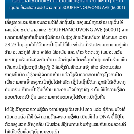
ເລື່ອງລາວແສນຄົນແສນຄວາມດີທີ່ໜ້າຊື່ນຊົມ ຂອງພະນັກງານຮ້ານ ເຊເວັ່ນ ອີ
ເລຟເວັ່ນ ສປປ ລາວ ສາຂາ SOUPHANOUVONG AVE (60001) ຈາກ
ເຫດການທີ່ລູກຄ້າເຂົ້າມາໃຊ້ບໍລິການ ໃນຊ່ວງທ້າຍເດືອນທັນວາ ທີ່ຜ່ານມາ ເວລາ
23:23 ໂມງ ລູກຄ້າໄດ້ລືມກະເປົ໋າເງິນໄວ້ທີ່ໂຕະສຳລັບນັ່ງຮັບປະທານອາຫານຢູ່ໜ້າ
ຮ້ານ ລະຫວ່າງທີ່ ທ້າວ ອາທິດ ພິລາພັນ ແລະ ທ້າວ ຈິດຕະວົງ ໂພນສະຫວັນ
ພະນັກງານຮ້ານກຳລັງຈະກັບບ້ານ ແລ້ວຍ່າງຜ່ານໂຕະທີ່ລູກຄ້ານັ່ງພາຍໃນຮ້ານ ພົບ
ເຫັນກະເປົ໋າເງິນວາງຢູ່ ນ້ອງທັງ 2 ຄົນຈຶ່ງຮີບຟ້າວມາແຈ້ງ ທ້າວ ຣັດຕະນະພົນ
ຣາຊາສົມບັດ ຜູ້ຊ່ວຍຜູ້ຈັດການຮ້ານ ແລ້ວຈຶ່ງຮີບກວດສອບກ້ອງວົງຈອນປິດ
ເພື່ອຕາມຫາເຈົ້າຂອງກະເປົ໋າເງິນໄດ້ສຳເລັດ ເຊິ່ງໃນເຊົ້າມື້ຕໍ່ມາ ລູກຄ້າໄດ້ເດີນທາງ
ກັບມາຮັບເອົາກະເປົ໋າເງິນທີ່ຮ້ານ ແລະຂອບໃຈນ້ອງໆທັງ 3 ຄົນ ທີ່ມີຄວາມຊື່ສັດ
ຊ່ວຍເກັບກະເປົ໋າເງິນ ແລະຕາມຫາຈົນຕົນເອງໄດ້ຮັບກະເປົ໋າເງິນຄືນ
ໄດ້ຟັງເລື່ອງລາວຄວາມຊື່ສັດ ຈາກນ້ອງເຊເວັ່ນ ສປປ ລາວ ແລ້ວ ຮູ້ສຶກພູມໃຈທີ່
ເປັນຄອບຄົວ ຊີພີ ອໍລ໌ ຄວາມດີແລະຄວາມຊື່ສັດ ເປັນໜຶ່ງໃນ DNA ທີ່ມີຢູ່ໃນ
ຕົວຂອງພວກເຮົາທຸກຄົນ ເປັນສ່ວນໜຶ່ງໃນການເສີມສ້າງແສນຄົນແສນຄວາມດີ
ໃຫ້ເກີດຂຶ້ນທົ່ວທັງອົງກອນຂອງເຮົາ