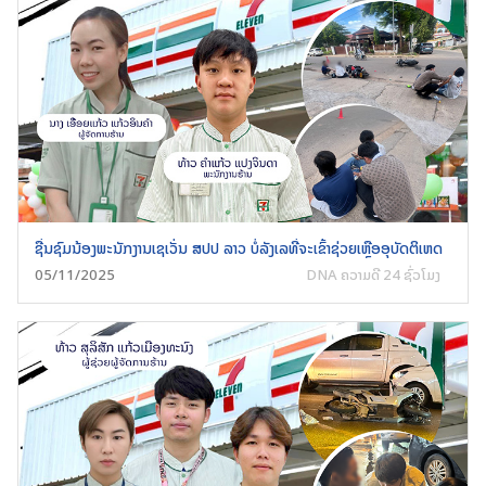
ຊື່ນຊົມນ້ອງພະນັກງານເຊເວັ່ນ ສປປ ລາວ ບໍ່ລັງເລທີ່ຈະເຂົ້າຊ່ວຍເຫຼືອອຸບັດຕິເຫດ
05/11/2025
DNA ຄວາມດີ 24 ຊົ່ວໂມງ