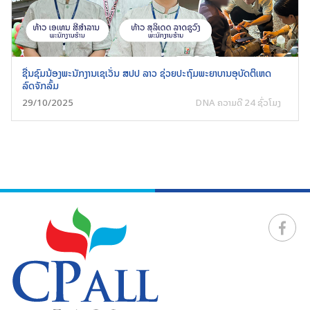
ຊື່ນຊົມນ້ອງພະນັກງານເຊເວັ່ນ ສປປ ລາວ ຊ່ວຍປະຖົມພະຍາບານອຸບັດຕິເຫດ
ລົດຈັກລົ້ມ
29/10/2025
DNA ຄວາມດີ 24 ຊົ່ວໂມງ