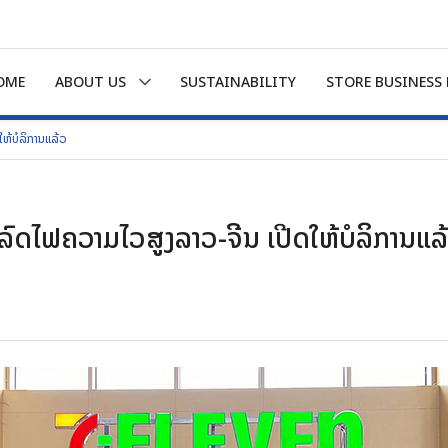
OME
ABOUT US
SUSTAINABILITY
STORE BUSINESS
ຫ້ບໍລິການແລ້ວ
ົດໄຟຄວາມໄວສູງລາວ-ຈີນ ເປີດໃຫ້ບໍລິການແລ