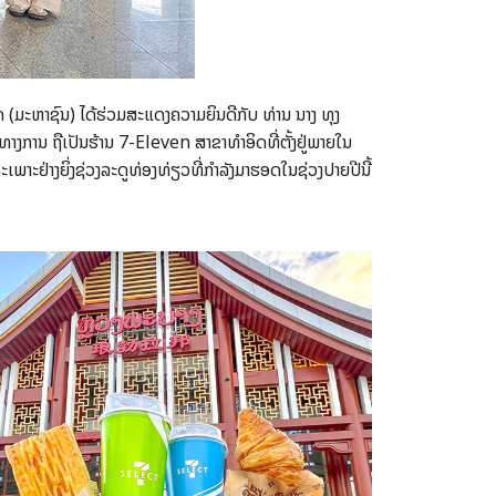
ັດ (ມະຫາຊົນ) ໄດ້ຮ່ວມສະແດງຄວາມຍິນດີກັບ ທ່ານ ນາງ ທຸງ
ານ ຖືເປັນຮ້ານ 7-Eleven ສາຂາທຳອິດທີ່ຕັ້ງຢູ່ພາຍໃນ
ເພາະຢ່າງຍິ່ງຊ່ວງລະດູທ່ອງທ່ຽວທີ່ກຳລັງມາຮອດໃນຊ່ວງປາຍປີນີ້