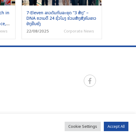
ch in
7-Eleven ລາວດັນກົນລະຍຸດ “3 ສ້າງ” –
DNA ຄວາມດີ 24 ຊົ່ວໂມງ ຮ່ວມສ້າງສັງຄົມລາວ
ce,
ຢ່າງຍືນຍົງ
News
22/08/2025
Corporate News
ces by Lao People to Lao People
Cookie Settings
Accept All
PRIVACY POLICY
COOKIES NOTICE