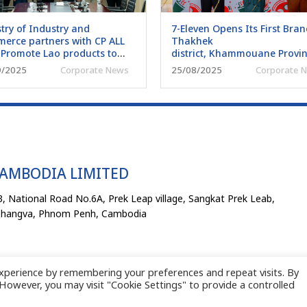
try of Industry and
7-Eleven Opens Its First Bran
erce partners with CP ALL
Thakhek
 Promote Lao products to
district, Khammouane Provin
national standards Project
For
9/2025
Corporate News
25/08/2025
Corporate 
Enhancing Tourism and Servi
CAMBODIA LIMITED
, National Road No.6A, Prek Leap village, Sangkat Prek Leab,
Changva, Phnom Penh, Cambodia
xperience by remembering your preferences and repeat visits. By
. However, you may visit "Cookie Settings" to provide a controlled
6 CP ALL LAOS COMPANY LIMITED. ALL RIGHTS RESERVED.