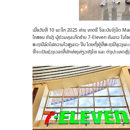
ເມື່ອວັນທີ 10 ພະຈິກ 2025 ທ່ານ ທາຕຣີ ຈິລະບັນຈົງຈິດ Mana
ໄກສອນ ຄຳມັງ ຜູ້ຮ່ວມທຸລະກິດຮ້ານ 7-Eleven ຄົນລາວ ໃນ
ສະຖານີລົດໄຟຄວາມໄວສູງລາວ-ຈີນ ໂດຍຕັ້ງຢູ່ທີ່ສະຖານີຫຼວງພະບ
ທີ່ຈະເປັນຊ່ວງເວລາທີ່ນັກທ່ອງທ່ຽວທັງໄທ ແລະ ຕ່າງປະເທດຫ