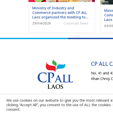
Ministry of Industry and
Minis
Commerce partners with CP ALL
Comm
Laos organized the meeting to
Laos
Enhance Product Quality and
29/04/2026
Corporate News
inter
03/0
Develop Local Entrepreneurs
CP ALL 
No. 41 and 43
Khan Chroy 
We use cookies on our website to give you the most relevant e
clicking “Accept All”, you consent to the use of ALL the cookies
COPYRIGHT 202
consent.