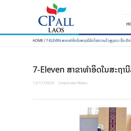
Skip
to
content
H
HOME
/
7-ELEVEN ສາຂາທຳອິດໃນສະຖານີລົດໄຟຄວາມໄວສູງລາວ-ຈີນ ເປີດໃ
SEARCH
FOR:
7-Eleven ສາຂາທຳອິດໃນສະຖານີລ
12/11/2025
Corporate News