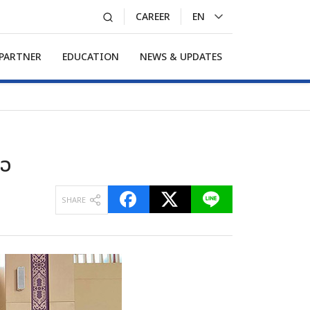
CAREER
EN
LA
 PARTNER
EDUCATION
NEWS & UPDATES
້ວ
SHARE